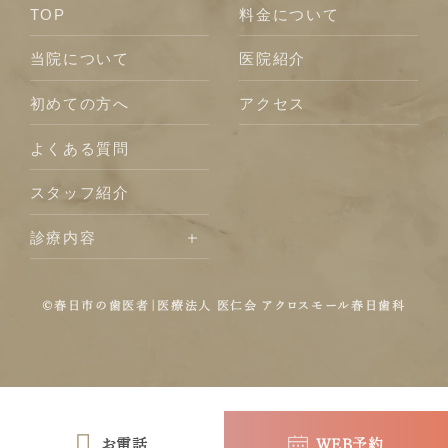
TOP
料⾦について
当院について
医院紹介
初めての⽅へ
アクセス
よくある質問
スタッフ紹介
診療内容
©
春⽇市の⻭医者
｜医療法人 医仁会 アクロスモール春⽇⻭科
お電話
WEB予約